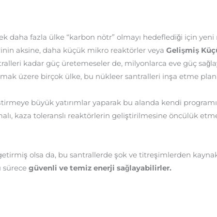
rek daha fazla ülke “karbon nötr” olmayı hedeflediği için yeni 
erinin aksine, daha küçük mikro reaktörler veya
Gelişmiş Küç
ralleri kadar güç üretemeseler de, milyonlarca eve güç sağlayab
lmak üzere birçok ülke, bu nükleer santralleri inşa etme plan
iştirmeye büyük yatırımlar yaparak bu alanda kendi progra
ı, kaza toleranslı reaktörlerin geliştirilmesine öncülük etmek 
 getirmiş olsa da, bu santrallerde şok ve titreşimlerden kayna
u sürece
güvenli ve temiz enerji sağlayabilirler.