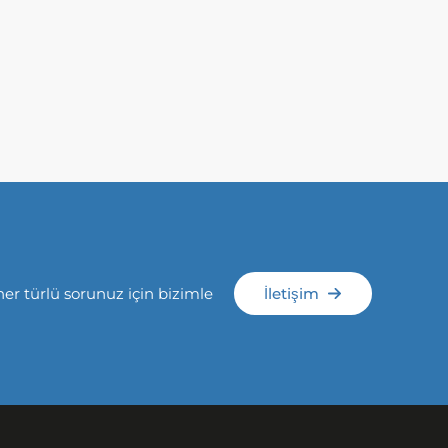
her türlü sorunuz için bizimle
İletişim