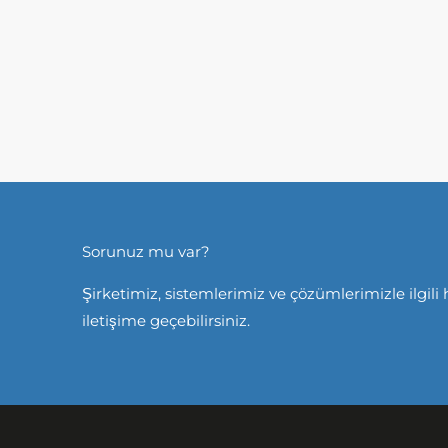
Sorunuz mu var?
Şirketimiz, sistemlerimiz ve çözümlerimizle ilgili 
iletişime geçebilirsiniz.