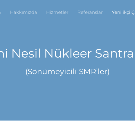
a
Hakkımızda
Hizmetler
Referanslar
Yenilikçi 
i Nesil Nükleer Santra
(Sönümeyicili SMR’ler)