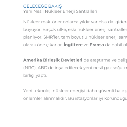
GELECEĞE BAKIŞ
Yeni Nesil Nükleer Enerji Santralleri
Nükleer reaktörler onlarca yıldır var olsa da, gide
büyüyor. Birçok ülke, eski nükleer enerji santrall
planlıyor. SMR’ler, tam boyutlu nükleer enerji sant
olarak öne çıkarlar.
İngiltere
ve
Fransa
da dahil o
Amerika Birleşik Devletleri
de araştırma ve gel
(NRC), ABD’de inşa edilecek yeni nesil gaz soğutmal
birliği yaptı.
Yeni teknoloji nükleer enerjiyi daha güvenli hale
önlemler alınmalıdır. Bu istasyonlar iyi korunduğ