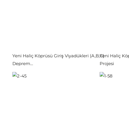
Yeni Haliç Köprüsü Giriş Viyadükleri (A,B,C)
Yeni Haliç K
Deprem…
Projesi