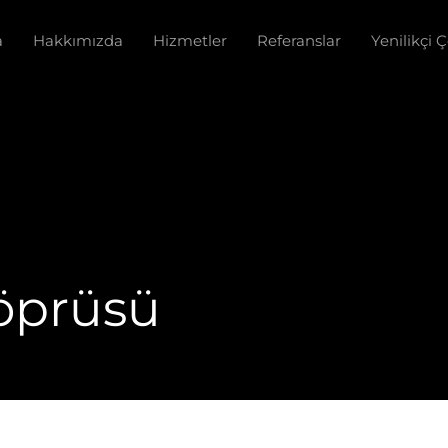
a
Hakkımızda
Hizmetler
Referanslar
Yenilikçi 
öprüsü