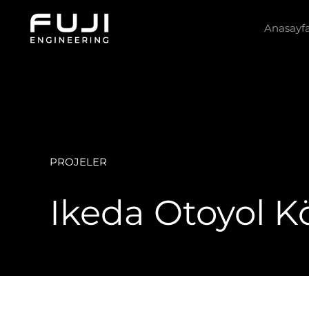
İçeriğe
atla
Anasayf
PROJELER
Ikeda Otoyol K