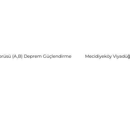
öprüsü (A,B) Deprem Güçlendirme
Mecidiyeköy Viyadü