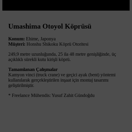
Umashima Otoyol Köprüsü
Konum:
Ehime, Japonya
Müşteri:
Honshu Shikoku Köprü Otoritesi
249,9 metre uzunluğunda, 25 ila 48 metre genişliğinde, üç
açıklıklı sürekli kutu kirişli köprü.
Tamamlanan Çalışmalar
Kamyon vinci (truck crane) ve geçici ayak (bent) yöntemi
kullanılarak gerçekleştirilen inşaat için montaj tasarımı
geliştirilmiştir.
* Freelance Mühendis: Yusuf Zahit Gündoğdu