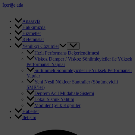
İçeriğe atla
Anasayfa
Hakkımızda
Hizmetler
Referanslar
Yenilikçi Çözümler
Hızlı Performans Değerlendirmesi
Viskoz Damper / Viskoz Sönümleyiciler ile Yüksek
Performanslı Yapılar
Sürtünmeli Sönümleyiciler ile Yüksek Performanslı
Yapılar
Yeni Nesil Nükleer Santraller (Sönümeyicili
SMR’ler)
Deprem Acil Müdahale Sistemi
Lokal Sismik Yalıtım
Modüler Çelik Köprüler
Haberler
İletişim