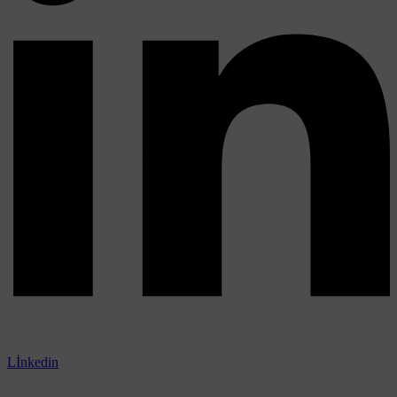
Lİnkedin