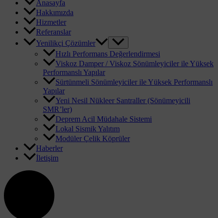
Anasayfa
Hakkımızda
Hizmetler
Referanslar
Yenilikçi Çözümler
Hızlı Performans Değerlendirmesi
Viskoz Damper / Viskoz Sönümleyiciler ile Yüksek
Performanslı Yapılar
Sürtünmeli Sönümleyiciler ile Yüksek Performanslı
Yapılar
Yeni Nesil Nükleer Santraller (Sönümeyicili
SMR’ler)
Deprem Acil Müdahale Sistemi
Lokal Sismik Yalıtım
Modüler Çelik Köprüler
Haberler
İletişim