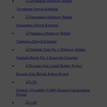
Toyohama Otoyol Köprüsü
Onorindou Otoyol Köprüsü
Tanigawa Otoyol Köprüsü
Oushida Barajı No: 2 Karayolu Köprüsü
Kwang-Ahn Büyük Köprü Projesi
Ortaköy Viyadüğü (V409) Deprem Güçlendirme
Projesi